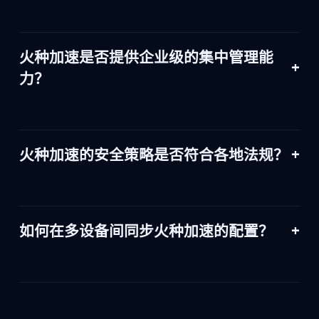
火种加速通过多层智能路由与带宽预测模型，在后台实
时监控每条线路的负载与健康度，并结合用户地理位
火种加速是否提供企业级的集中管理能
置、网络运营商和访问目标自动匹配最佳节点，确保速
+
力？
度始终领先。
当然。火种加速的企业控制台支持批量账号开通、权限
模板、日志审计、API集成以及单点登录等功能，帮助企
+
火种加速的安全策略是否符合各地法规？
业轻松掌控跨境访问。
火种加速严格遵循GDPR、CCPA等全球隐私法规，并与
多家国际独立审计机构合作，定期完成安全认证与渗透
+
如何在多设备间同步火种加速的配置？
测试，确保您的数据合规可靠。
用户只需登录同一账号，即可在云端同步配置。火种加
速支持导入导出策略，亦可通过API实现自动化部署，满
足大型组织的运维需求。